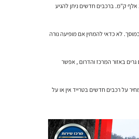
המכונית שלכם מגיעה לתחזוקה שוטפת, כגון החלפת שמן או סיבוב צמיגים – תחזוקה שוטפת מתבצעת בדרך כלל כל 10 אלף ק"מ. ברכבים חדשים ניתן להגיע
במוסך. לא כדאי להמתין אם מופיעה נורה
גרים באזור המרכז והדרום , אפשר
יר על רכבים חדשים בטרייד אין או על